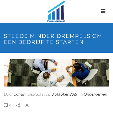
STEEDS MINDER DREMPELS OM
EEN BEDRIJF TE STARTEN
Door
admin
Geplaatst op
8 oktober 2019
In
Ondernemen
0